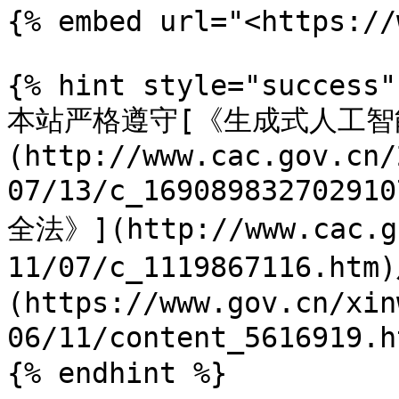
{% embed url="<https://
{% hint style="success" 
本站严格遵守[《生成式人工智
(http://www.cac.gov.cn/
07/13/c_16908983270
全法》](http://www.cac.g
11/07/c_1119867116
(https://www.gov.cn/xin
06/11/content_5616919
{% endhint %}
